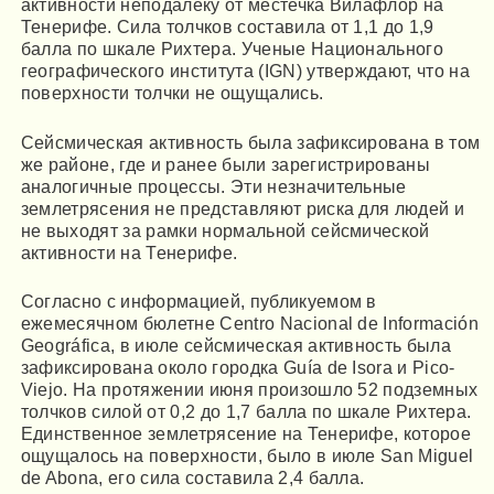
активности неподалеку от местечка Вилафлор на
Тенерифе. Сила толчков составила от 1,1 до 1,9
балла по шкале Рихтера. Ученые Национального
географического института (IGN) утверждают, что на
поверхности толчки не ощущались.
Сейсмическая активность была зафиксирована в том
же районе, где и ранее были зарегистрированы
аналогичные процессы. Эти незначительные
землетрясения не представляют риска для людей и
не выходят за рамки нормальной сейсмической
активности на Тенерифе.
Согласно с информацией, публикуемом в
ежемесячном бюлетне Centro Nacional de Información
Geográfica, в июле сейсмическая активность была
зафиксирована около городка Guía de Isora и Pico-
Viejo. На протяжении июня произошло 52 подземных
толчков силой от 0,2 до 1,7 балла по шкале Рихтера.
Единственное землетрясение на Тенерифе, которое
ощущалось на поверхности, было в июле San Miguel
de Abona, его сила составила 2,4 балла.