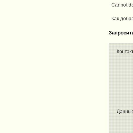
Cannot de
Как добр
Запросит
Контак
Данны