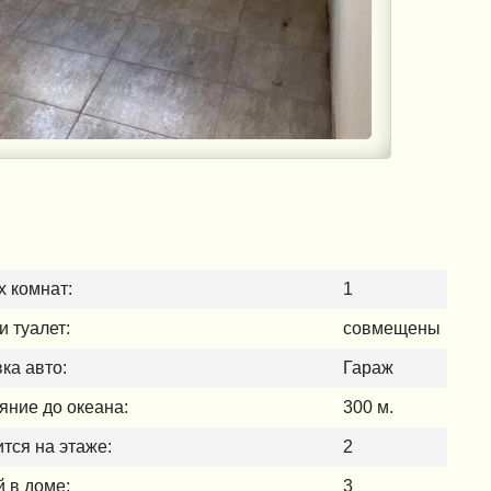
 комнат:
1
и туалет:
совмещены
ка авто:
Гараж
яние до океана:
300 м.
тся на этаже:
2
 в доме:
3