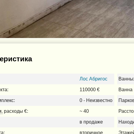
еристика
Лос Абригос
Ванных
кта:
110000 €
Ванна 
плекс:
0 - Неизвестно
Парков
м.
расходы €:
~ 40
Рассто
в продаже
Находи
та:
вторичное
Этажей