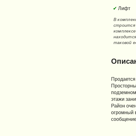
Лифт
В комплек
строится 
комплексе
находится
таковой е
Описа
Продается 
Просторный
подземном 
этажи зан
Район очен
огромный в
сообщение