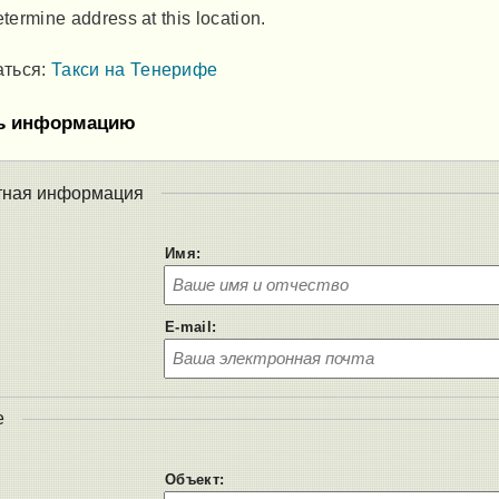
termine address at this location.
аться:
Такси на Тенерифе
ь информацию
тная информация
Имя:
E-mail:
е
Объект: