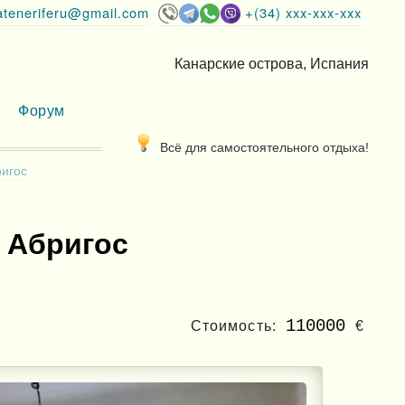
lateneriferu@gmail.com
+(34) xxx-xxx-xxx
Канарские острова, Испания
Форум
Всё для самостоятельного отдыха!
ригос
с Абригос
110000
Стоимость:
€