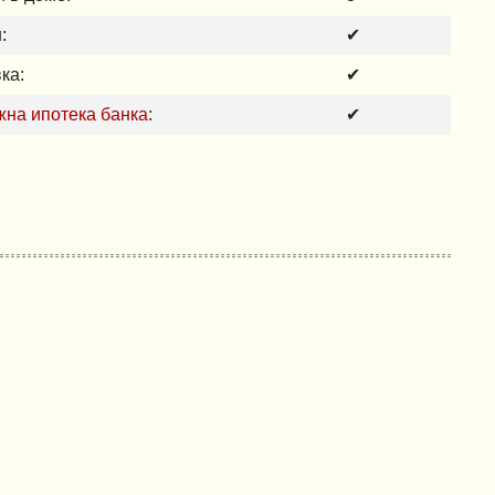
:
✔
ка:
✔
на ипотека банка
:
✔