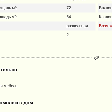
щадь м²:
72
Балкон
щадь м²:
64
Кладов
раздельная
Возмож
2
тельно
ая мебель
омплекс / дом