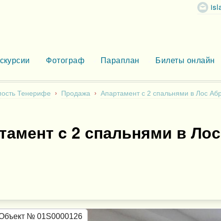
is
скурсии
Фотограф
Параплан
Билеты онлайн
ость Тенерифе
Продажа
Апартамент c 2 спальнями в Лос Аб
тамент c 2 спальнями в Ло
Объект № 01S0000126