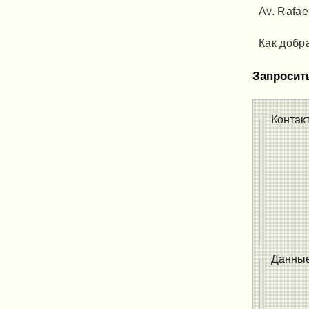
Av. Rafae
Как добр
Запросит
Контак
Данны