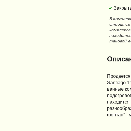
Закрыт
В комплек
строится 
комплексе
находится
таковой е
Описа
Продается 
Santiago 1
ванные ком
подогревом
находится 
разнообраз
фонтан" , 