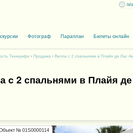
is
скурсии
Фотограф
Параплан
Билеты онлайн
ость Тенерифе
Продажа
Вилла c 2 спальнями в Плайя де Лас А
а c 2 спальнями в Плайя де
Объект № 01S0000114