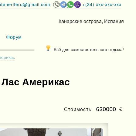
lateneriferu@gmail.com
+(34) xxx-xxx-xxx
Канарские острова, Испания
Форум
Всё для самостоятельного отдыха!
мерикас
 Лас Америкас
630000
Стоимость:
€