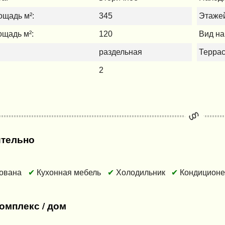
щадь м²:
345
Этажей
щадь м²:
120
Вид на
раздельная
Террас
2
тельно
ована
Кухонная мебель
Холодильник
Кондицион
омплекс / дом