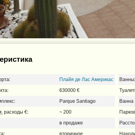
еристика
орта:
Плайя де Лас Америкас
Ванных
кта:
630000 €
Туалет
плекс:
Parque Santiago
Ванна 
м.
расходы €:
~ 200
Парков
в продаже
Рассто
та:
вторичное
Находи