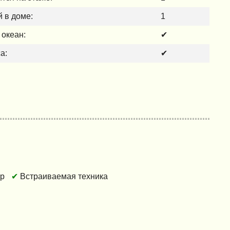
 в доме:
1
 океан:
✔
а:
✔
ер
Встраиваемая техника