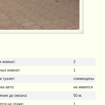
 комнат:
2
ных комнат:
1
и туалет:
совмещены
ка авто:
не имеется
яние до океана:
50 м.
тся на этаже:
1