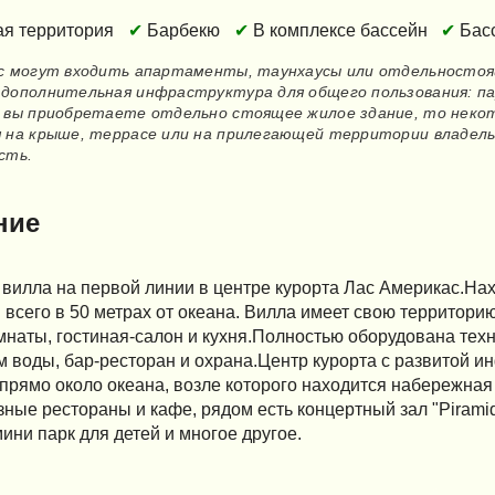
ая территория
Барбекю
В комплексе бассейн
Бас
с могут входить апартаменты, таунхаусы или отдельностоящи
дополнительная инфраструктура для общего пользования: пар
 вы приобретаете отдельно стоящее жилое здание, то некот
 на крыше, террасе или на прилегающей территории владельца
сть.
ние
вилла на первой линии в центре курорта Лас Америкас.На
" всего в 50 метрах от океана. Вилла имеет свою территори
наты, гостиная-салон и кухня.Полностью оборудована техн
 воды, бар-ресторан и охрана.Центр курорта с развитой и
прямо около океана, возле которого находится набережна
ные рестораны и кафе, рядом есть концертный зал "Piramid
мини парк для детей и многое другое.