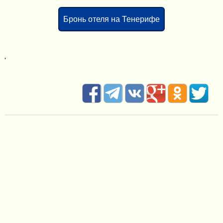
Бронь отеля на Тенерифе
'