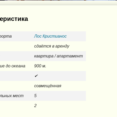
еристика
рорта
Лос Кристианос
сдаётся в аренду
я
квартира / апартамент
ие до океана
900 м.
✔
совмещённая
альных мест
5
2