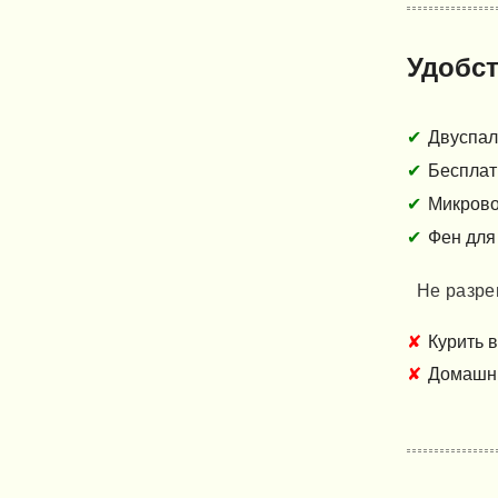
Удобс
Двуспал
Бесплатн
Микрово
Фен для
Не разре
Курить 
Домашн