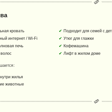
тва
ьная кровать
Подходит для семей с де
ый интернет / Wi-Fi
Утюг для глажки
лновая печь
Кофемашина
 волос
Лифт в жилом доме
шается:
внутри жилья
ие животные