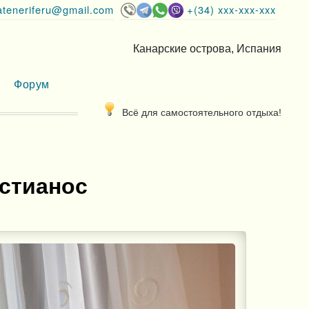
lateneriferu@gmail.com
+(34) xxx-xxx-xxx
Канарские острова, Испания
Форум
Всё для самостоятельного отдыха!
истианос