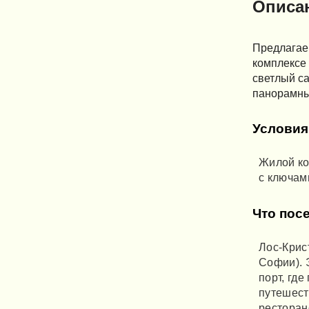
Описа
Предлагаем
комплексе 
светлый са
панорамный
Условия
Жилой ко
с ключам
Что пос
Лос-Крис
Софии). 
порт, гд
путешест
ресторан