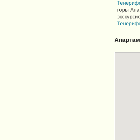
Тенериф
горы Ана
экскурси
Тенериф
Апартам