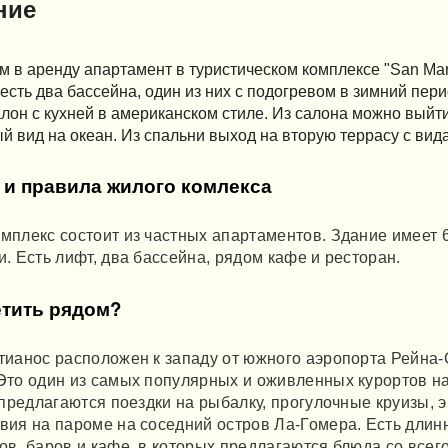
ние
 в аренду апартамент в туристическом комплексе "San Mari
есть два бассейна, один из них с подогревом в зимний пер
лон с кухней в американском стиле. Из салона можно выйти
 вид на океан. Из спальни выход на вторую террасу с вид
 и правила жилого комлекса
мплекс состоит из частных апартаментов. Здание имеет 6
и. Есть лифт, два бассейна, рядом кафе и ресторан.
етить рядом?
тианос расположен к западу от южного аэропорта Рейна-
Это один из самых популярных и оживленных курортов на
е предлагаются поездки на рыбалку, прогулочные круизы, 
вия на пароме на соседний остров Ла-Гомера. Есть дли
ов, баров и кафе, в которых предлагаются блюда со всег