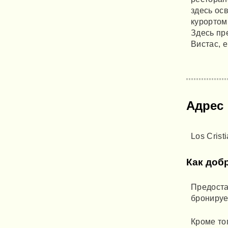
здесь ос
курортом
Здесь пр
Вистас, 
Адрес
Los Crist
Как доб
Предоста
бронируе
Кроме то