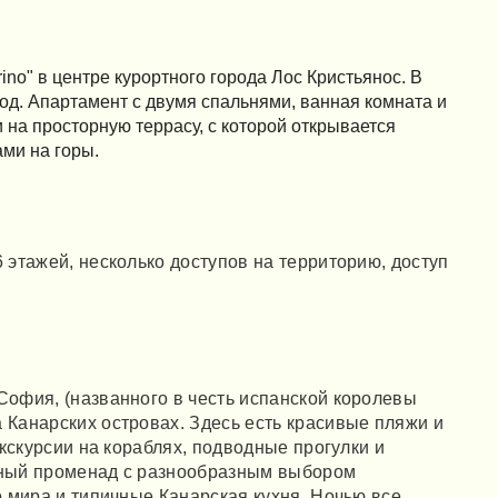
no" в центре курортного города Лос Кристьянос. В
иод. Апартамент с двумя спальнями, ванная комната и
 на просторную террасу, с которой открывается
ами на горы.
 этажей, несколько доступов на территорию, доступ
София, (названного в честь испанской королевы
 Канарских островах. Здесь есть красивые пляжи и
экскурсии на кораблях, подводные прогулки и
нный променад с разнообразным выбором
о мира и типичные Канарская кухня. Ночью все