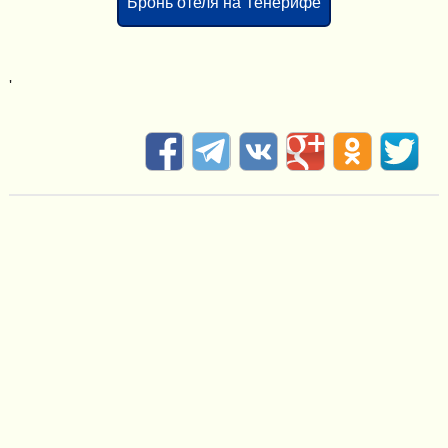
Бронь отеля на Тенерифе
'