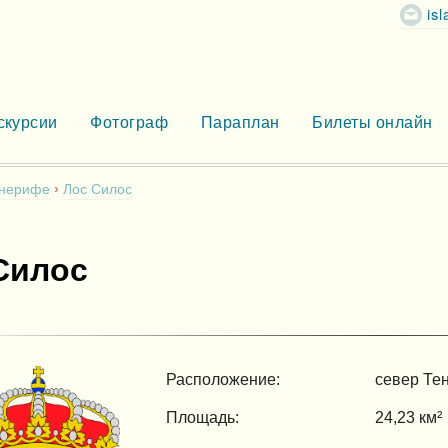
is
скурсии
Фотограф
Параплан
Билеты онлайн
енерифе
Лос Силос
Силос
Расположение:
север Те
Площадь:
24,23 км²