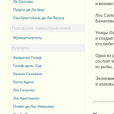
Ла Оротава
и возник
Пуэрто-де-Ла-Крус
Лос Сило
Сан-Кристобаль-де-Ла-Лагуна
Банановы
Городское самоуправление
Улицы Ло
Муниципалитеты
и создаю
кто люби
Курорты
Одна из 
Амарилья Гольф
состоит 
Гольф-дель- Сур
из рыбы,
Кальяо Сальвахе
Экономик
Коста Адехе
и злаков
Лос Гигантес
Лос Кристианос
Плайя-де-Лас-Америкас