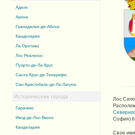
Адехе
Арона
Гранадилья-де-Абона
Канделария
Ла Оротава
Лос Реалехос
Пуэрто-де-Ла-Крус
Санта-Крус-де-Тенерифе
Сан-Кристобаль-де-Ла-Лагуна
Исторические города
Лос Сило
Располож
Гарачико
Северног
Икод-де-Лос-Винос
София) 6
Канделария
Свое имя