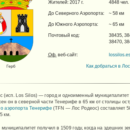
Жителей: 2017 г.
4848 чел.
До Северного Аэропорта:
~ 58 км
До Южного Аэропорта:
~ 65 км
Почтовый код:
38435, 3
38470, 3
Оф.
веб-сайт:
lossilos.e
Как добраться в Ло
Герб
с (исп. Los Silos) — город и одноименный муниципалитет
ен он в северной части Тенерифе в 65 км от столицы ост
о аэропорта Тенерифе
(TFN — Лос Родеос) составляет 5
5 км.
 муниципалитет получил в 1509 году, когда на здешних зе