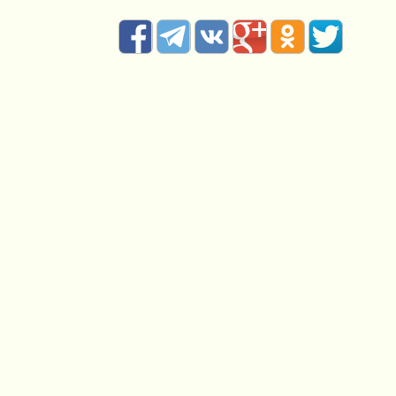
Связь с нами:
Написать сообщение !
islateneriferu@gmail.com