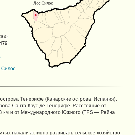
8460
8479
s
с Силос
 острова Тенерифе (Канарские острова, Испания).
рова Санта Крус де Тенерифе. Расстояние от
8 км и от Международного Южного (TFS — Рейна
млях начали активно развивать сельское хозяйство,