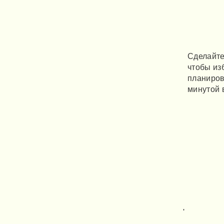
Сделайте
чтобы из
планиров
минутой 
'