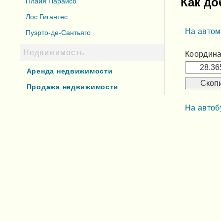
Как до
Плайя Параисо
Лос Гигантес
На авто
Пуэрто-де-Сантьяго
Недвижимость
Координа
Аренда недвижимости
Скоп
Продажа недвижимости
На автоб