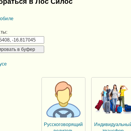
браться в Лос Силос
мобиле
ты:
ировать в буфер
усе
Русскоговорящий
Индивидуальны
водитель
трансфер