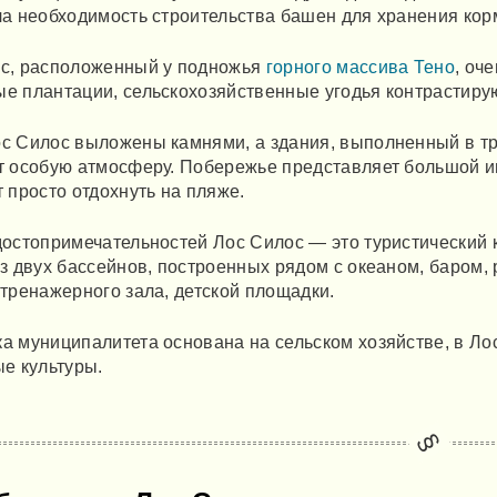
ла необходимость строительства башен для хранения кор
с, расположенный у подножья
горного массива Тено
, оч
е плантации, сельскохозяйственные угодья контрастиру
с Силос выложены камнями, а здания, выполненный в тр
т особую атмосферу. Побережье представляет большой ин
т просто отдохнуть на пляже.
достопримечательностей Лос Силос — это туристический 
из двух бассейнов, построенных рядом с океаном, баром,
 тренажерного зала, детской площадки.
а муниципалитета основана на сельском хозяйстве, в Л
ые культуры.