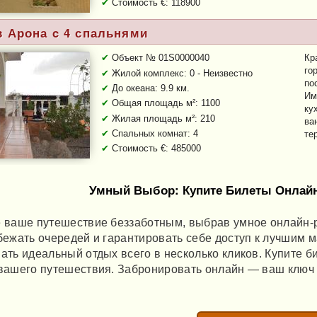
Стоимость €: 118900
Тип объекта:
Перв.
в Арона c 4 спальнями
Объект № 01S0000040
Кр
го
Жилой комплекс: 0 - Неизвестно
по
До океана: 9.9 км.
Им
Общая площадь м²: 1100
ку
Жилая площадь м²: 210
ва
Спальных комнат: 4
те
Стоимость €: 485000
Тип объекта:
Втор.
Умный Выбор: Купите Билеты Онлайн
 ваше путешествие беззаботным, выбрав умное онлайн-р
бежать очередей и гарантировать себе доступ к лучшим 
ать идеальный отдых всего в несколько кликов. Купите 
вашего путешествия. Забронировать онлайн — ваш ключ