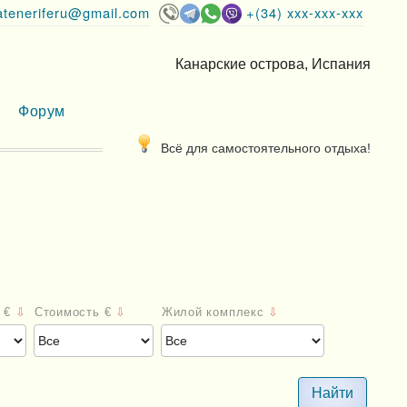
lateneriferu@gmail.com
+(34) xxx-xxx-xxx
Канарские острова, Испания
Форум
Всё для самостоятельного отдыха!
 €
⇩
Стоимость €
⇩
Жилой комплекс
⇩