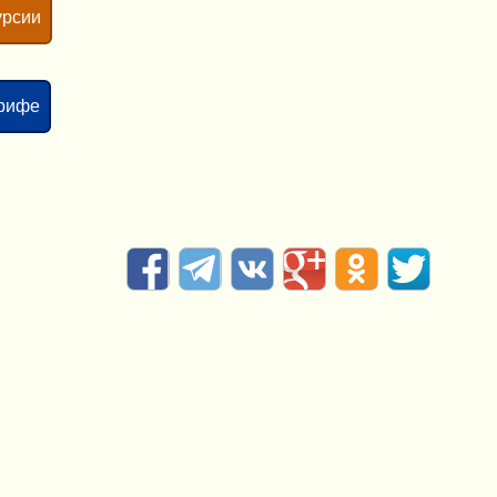
урсии
ерифе