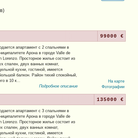
в)
99000 €
одается апартамент с 2 спальнями в
ниципалитете Арона в городе Valle de
n Lorenzo. Просторное жилье состоит из
ух спален, двух ванных комнат,
дельной кухни, гостиной, имеется
большой балкон. Район тихий спокойный,
го в 10 к...
На карте
Подробное описание
Фотографии
135000 €
одается апартамент с 3 спальнями в
ниципалитете Арона в городе Valle de
n Lorenzo. Просторное жилье состоит из
ех спален, двух ванных комнат,
дельной кухни, гостиной, имеется