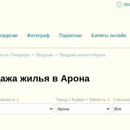
is
скурсии
Фотограф
Параплан
Билеты онлайн
ость Тенерифе
Продажа
Продажа жилья в Арона
ажа жилья в Арона
 объекта
⇩
Город / Курорт / Область
⇩
Спальни