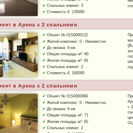
не
Спальных комнат: 3
сп
Стоимость €: 135000
Тип объекта:
Втор.
мент в Арона c 2 спальнями
Объект № 01S0000122
Пр
му
Жилой комплекс: 0 - Неизвестно
(B
До океана: 9 км.
ап
Общая площадь м²: 80
го
Жилая площадь м²: 65
об
Спальных комнат: 2
по
Стоимость €: 160000
Тип объекта:
Втор.
мент в Арона c 2 спальнями
Объект № 01S0000066
Пр
Ар
Жилой комплекс: 0 - Неизвестно
с 
До океана: 9 км.
са
Общая площадь м²: 71
це
Жилая площадь м²: 65
От
Спальных комнат: 2