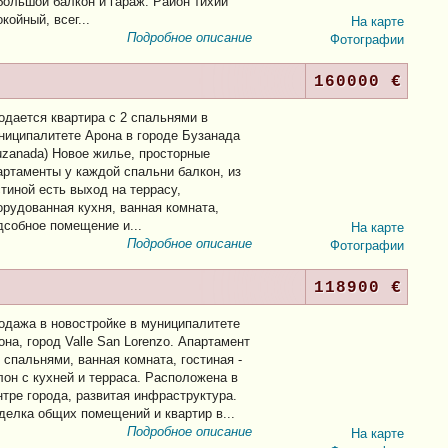
большой балкон и гараж. Район тихий
окойный, всег...
На карте
Подробное описание
Фотографии
160000 €
одается квартира с 2 спальнями в
ниципалитете Арона в городе Бузанада
uzanada) Новое жилье, просторные
артаменты у каждой спальни балкон, из
стиной есть выход на террасу,
орудованная кухня, ванная комната,
дсобное помещение и...
На карте
Подробное описание
Фотографии
118900 €
одажа в новостройке в муниципалитете
она, город Valle San Lorenzo. Апартамент
2 спальнями, ванная комната, гостиная -
лон с кухней и терраса. Расположена в
нтре города, развитая инфраструктура.
делка общих помещений и квартир в...
Подробное описание
На карте