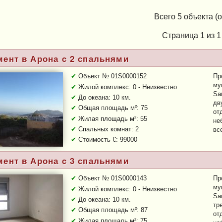
Всего 5 объекта (о
Страница 1 из 1
мент в Арона c 2 спальнями
Объект № 01S0000152
Пр
му
Жилой комплекс: 0 - Неизвестно
Sa
До океана: 10 км.
дв
Общая площадь м²: 75
от
Жилая площадь м²: 55
не
Спальных комнат: 2
все
Стоимость €: 99000
Тип объекта:
Втор.
мент в Арона c 3 спальнями
Объект № 01S0000143
Пр
му
Жилой комплекс: 0 - Неизвестно
Sa
До океана: 10 км.
тр
Общая площадь м²: 87
от
Жилая площадь м²: 75