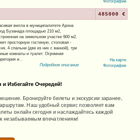
Фотографии
485000 €
асивая вилла в муниципалитете Арона
род Бузанада площадью 210 м2,
строенная на земельном участке 900 м2.
еет просторную гостиную, столовая -
хня, 4 спальни (две из них с ванной), три
нные комнаты и туалет. Огромная
рритория и...
На карте
Подробное описание
Фотографии
 и Избегайте Очередей!
ешение. Бронируйте билеты и экскурсии заранее,
маршрутам. Наш удобный сервис позволяет вам
билеты онлайн сегодня и наслаждайтесь каждой
 к незабываемым впечатлениям!