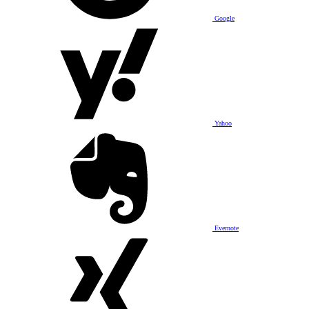
Google
Yahoo
Evernote