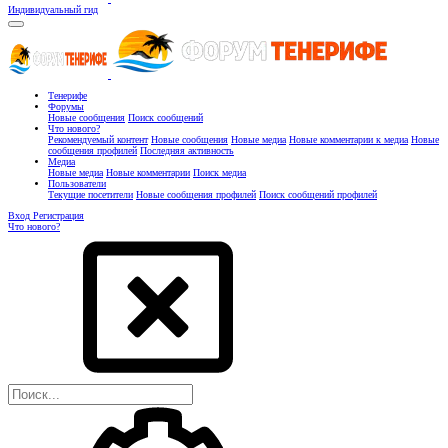
Индивидуальный гид
Тенерифе
Форумы
Новые сообщения
Поиск сообщений
Что нового?
Рекомендуемый контент
Новые сообщения
Новые медиа
Новые комментарии к медиа
Новые
сообщения профилей
Последняя активность
Медиа
Новые медиа
Новые комментарии
Поиск медиа
Пользователи
Текущие посетители
Новые сообщения профилей
Поиск сообщений профилей
Вход
Регистрация
Что нового?