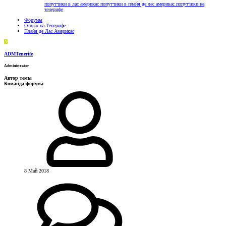
попутчики в лас америкас
попутчики в плайя де лас америкас
попутчики на
тенерифе
Форумы
Отдых на Тенерифе
Плайя де Лас Америкас
A
ADMTenerife
Administrator
Автор темы
Команда форума
8 Май 2018