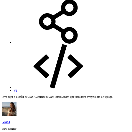
#1
Кто едет в Плайя де Лас Америкас в мае? Знакомимся для веселого отпуска на Тенерифе.
Vlada
New member