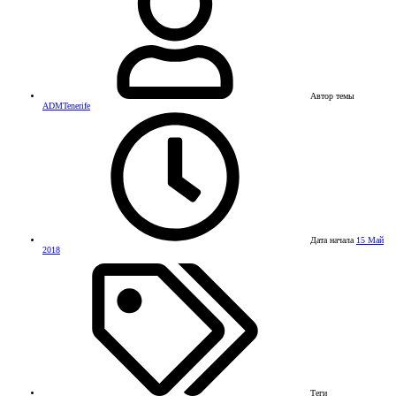
Автор темы
ADMTenerife
Дата начала
15 Май
2018
Теги