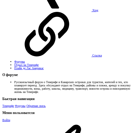
Xing
Ссылка
Форумы
Отдых на Тенерифе
Плайя де Лас Америкас
О форуме
Русскоязычный форум о Тенерифе и Канарских островах для туристов, жителей и тех, кто
планирует переезд. Здесь обсуждают отдых на Тенерифе, районы и пляжи, аренду и покупку
недвижимости, визы, работу, школы, медицину, транспорт, новости острова и повседневную
жизнь на Тенерифе.
Быстрая навигация
Тенерифе
Форумы
Обратная связь
Меню пользователя
Войти