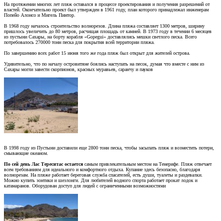
На протяжении многих лет пляж оставался в процессе проектирования и получения разрешений от
властей. Окончательно проект был утвержден в 1961 году, план которого принадлежал инженерам
Попейо Алонсо и Мигель Пинтор.
В 1968 году началось строительство волнорезов. Длина пляжа составляет 1300 метров, ширину
пришлось увеличить до 80 метров, расчищая площадь от камней. В 1973 году в течении 6 месяцев
из пустыни Сахары, на борту корабля «Gopegui» доставлялись мешки светлого песка. Всего
потребовалось 270000 тонн песка для покрытия всей территории пляжа.
По завершению всех работ 15 июня того же года пляж был открыт для жителей острова.
Удивительно, что по началу островитяне боялись наступать на песок, думая что вместе с ним из
Сахары могли завести скорпионов, красных муравьев, саранчу и пауков
В 1998 году из Пустыни доставили еще 2800 тонн песка, чтобы засыпать пляж и возместить потери,
смывающие океаном.
По сей день Лас Тереситас остается
самым привлекательным местом на Тенерифе. Пляж отвечает
всем требованиям для идеального и комфортного отдыха. Купание здесь безопасно, благодаря
волнорезам. На пляже работает береговая служба спасателей, есть души, туалеты и раздевалки.
Можно купить зонтики и шезлонги. Для любителей водного спорта работает прокат лодок и
катамаранов. Оборудован доступ для людей с ограниченными возможностями