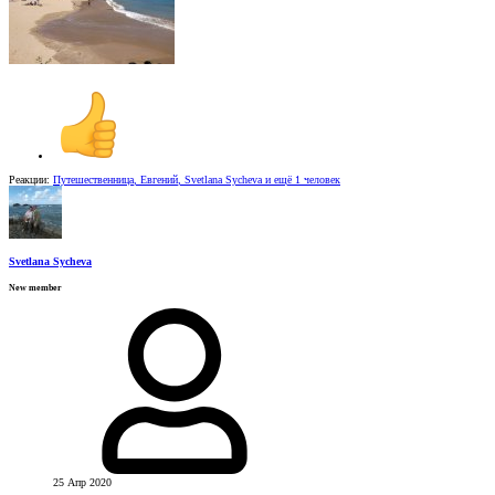
Реакции:
Путешественница
,
Евгений
,
Svetlana Sycheva
и ещё 1 человек
Svetlana Sycheva
New member
25 Апр 2020