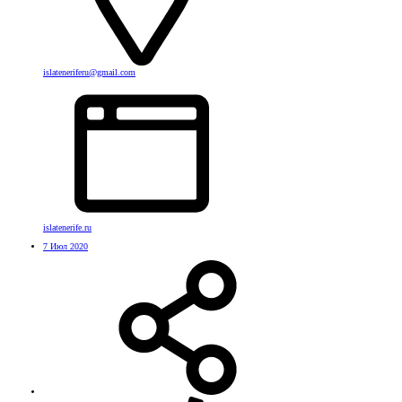
islateneriferu@gmail.com
islatenerife.ru
7 Июл 2020