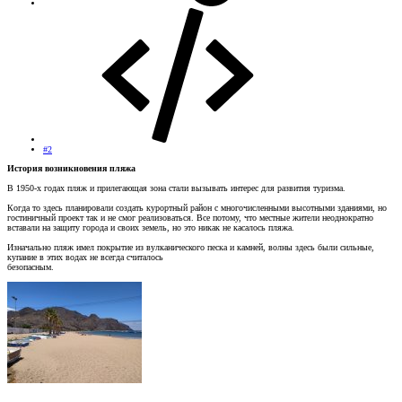
#2
История возникновения пляжа
В 1950-х годах пляж и прилегающая зона стали вызывать интерес для развития туризма.
Когда то здесь планировали создать курортный район с многочисленными высотными зданиями, но
гостиничный проект так и не смог реализоваться. Все потому, что местные жители неоднократно
вставали на защиту города и своих земель, но это никак не касалось пляжа.
Изначально пляж имел покрытие из вулканического песка и камней, волны здесь были сильные,
купание в этих водах не всегда считалось
безопасным.