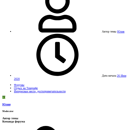
Автор темы
Юлия
Дата начала
26 Июн
2020
Форумы
Отдых на Тенерифе
Интересные места, достопримечательности
Ю
Юлия
Moderator
Автор темы
Команда форума