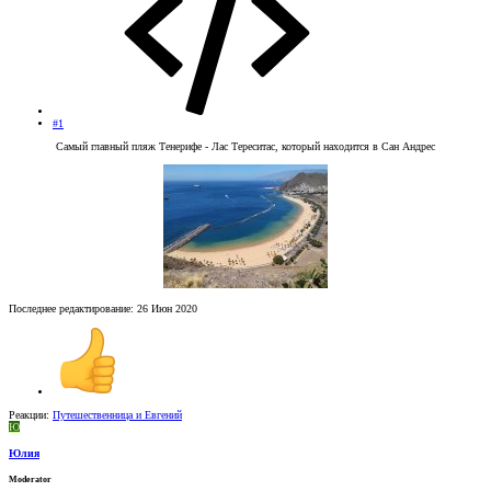
#1
Самый главный пляж Тенерифе - Лас Тереситас, который находится в Сан Андрес
Последнее редактирование:
26 Июн 2020
Реакции:
Путешественница
и
Евгений
Ю
Юлия
Moderator