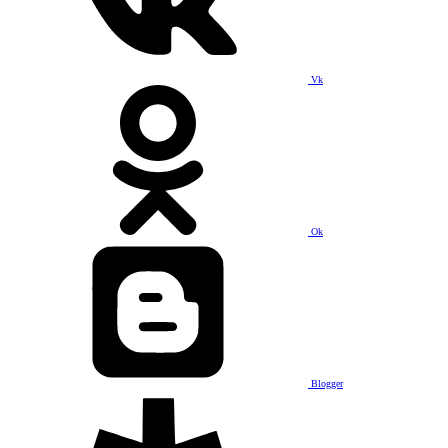
Vk
Ok
Blogger