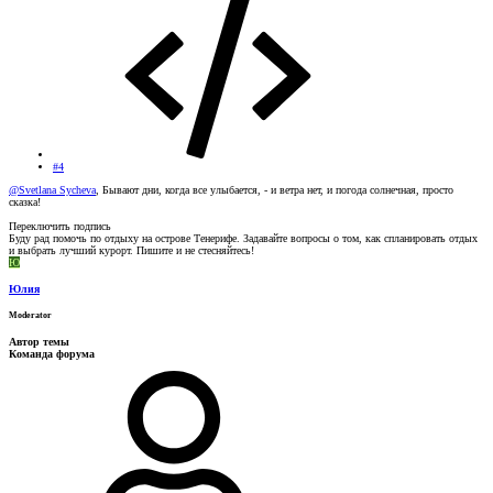
#4
@Svetlana Sycheva
, Бывают дни, когда все улыбается, - и ветра нет, и погода солнечная, просто
сказка!
Переключить подпись
Буду рад помочь по отдыху на острове Тенерифе. Задавайте вопросы о том, как спланировать отдых
и выбрать лучший курорт. Пишите и не стесняйтесь!
Ю
Юлия
Moderator
Автор темы
Команда форума