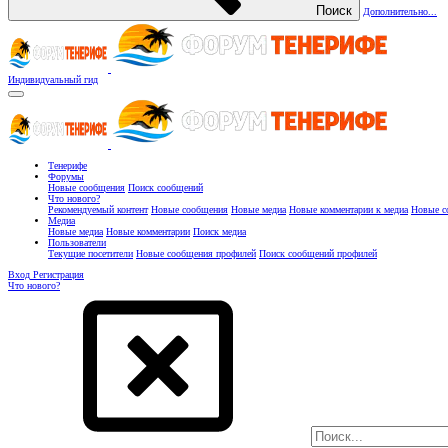
Поиск
Дополнительно...
Индивидуальный гид
Тенерифе
Форумы
Новые сообщения
Поиск сообщений
Что нового?
Рекомендуемый контент
Новые сообщения
Новые медиа
Новые комментарии к медиа
Новые с
Медиа
Новые медиа
Новые комментарии
Поиск медиа
Пользователи
Текущие посетители
Новые сообщения профилей
Поиск сообщений профилей
Вход
Регистрация
Что нового?