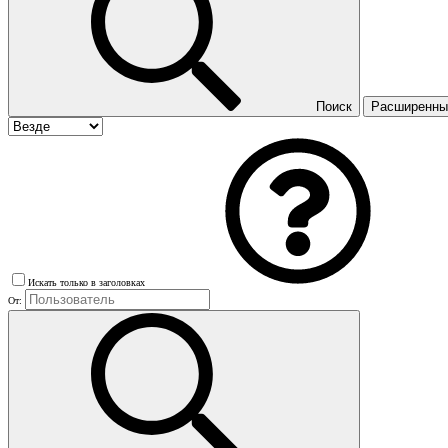
Поиск
Расширенный
Искать только в заголовках
От: