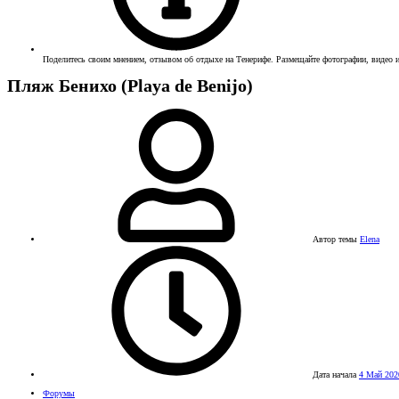
Поделитесь своим мнением, отзывом об отдыхе на Тенерифе. Размещайте фотографии, видео и
Пляж Бенихо (Playa de Benijo)
Автор темы
Elena
Дата начала
4 Май 202
Форумы