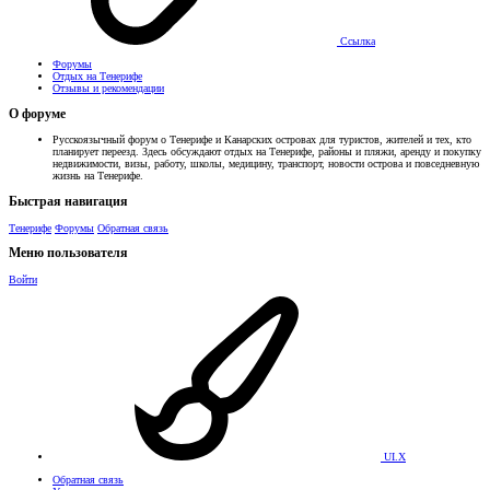
Ссылка
Форумы
Отдых на Тенерифе
Отзывы и рекомендации
О форуме
Русскоязычный форум о Тенерифе и Канарских островах для туристов, жителей и тех, кто
планирует переезд. Здесь обсуждают отдых на Тенерифе, районы и пляжи, аренду и покупку
недвижимости, визы, работу, школы, медицину, транспорт, новости острова и повседневную
жизнь на Тенерифе.
Быстрая навигация
Тенерифе
Форумы
Обратная связь
Меню пользователя
Войти
UI.X
Обратная связь