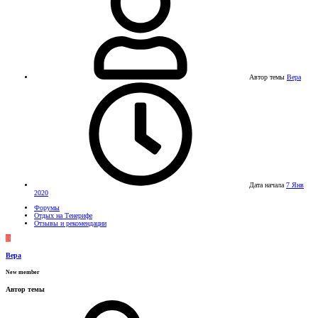
Автор темы
Вера
Дата начала
7 Янв
2020
Форумы
Отдых на Тенерифе
Отзывы и рекомендации
В
Вера
New member
Автор темы