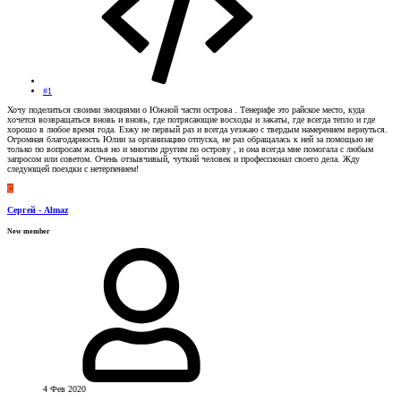
#1
Хочу поделиться своими эмоциями о Южной части острова . Тенерифе это райское место, куда
хочется возвращаться вновь и вновь, где потрясающие восходы и закаты, где всегда тепло и где
хорошо в любое время года. Езжу не первый раз и всегда уезжаю с твердым намерением вернуться.
Огромная благодарность Юлии за организацию отпуска, не раз обращалась к ней за помощью не
только по вопросам жилья но и многим другим по острову , и она всегда мне помогала с любым
запросом или советом. Очень отзывчивый, чуткий человек и профессионал своего дела. Жду
следующей поездки с нетерпением!
С
Сергей - Almaz
New member
4 Фев 2020