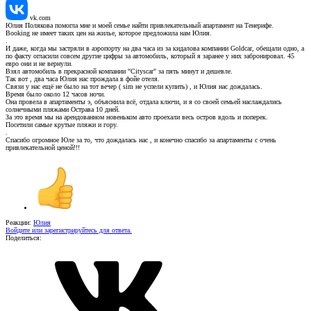
vk.com
Юлия Полякова помогла мне и моей семье найти привлекательный апартамент на Тенерифе.
Booking не имеет таких цен на жилье, которое предложила нам Юлия.
.
И даже, когда мы застряли в аэропорту на два часа из за кидалова компании Goldcar, обещали одно, а
по факту огласили совсем другие цифры за автомобиль, который я заранее у них забронировал. 45
евро они и не вернули.
Взял автомобиль в прекрасной компании "Cityscar" за пять минут и дешевле.
Так вот , два часа Юлия нас прождала в фойе отеля.
Связи у нас ещё не было на тот вечер ( sim не успели купить) , и Юлия нас дождалась.
Время было около 12 часов ночи.
Она провела в апартаменты э, объяснила всё, отдала ключи, и я со своей семьей наслаждались
солнечными пляжами Острава 10 дней.
За это время мы на арендованном новеньком авто проехали весь остров вдоль и поперек.
Посетили самые крутые пляжи и гору.
.
Спасибо огромное Юле за то, что дождалась нас , и конечно спасибо за апартаменты с очень
привлекательной ценой!!!
Реакции:
Юлия
Войдите или зарегистрируйтесь для ответа.
Поделиться: