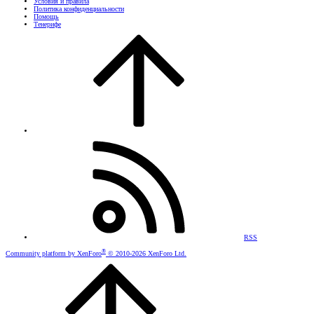
Условия и правила
Политика конфиденциальности
Помощь
Тенерифе
RSS
®
Community platform by XenForo
© 2010-2026 XenForo Ltd.