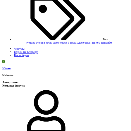
Теги
лучшие отели в коста адехе
отели в коста адехе
отели на юге тенерифе
Форумы
Отдых на Тенерифе
Коста Адехе
Ю
Юлия
Moderator
Автор темы
Команда форума