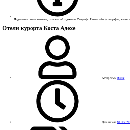
Поделитесь своим мнением, отзывом об отдыхе на Тенерифе. Размещайте фотографии, видео и
Отели курорта Коста Адехе
Автор темы
Юлия
Дата начала
18 Ноя 20