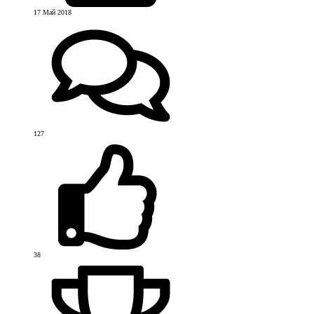
17 Май 2018
127
38