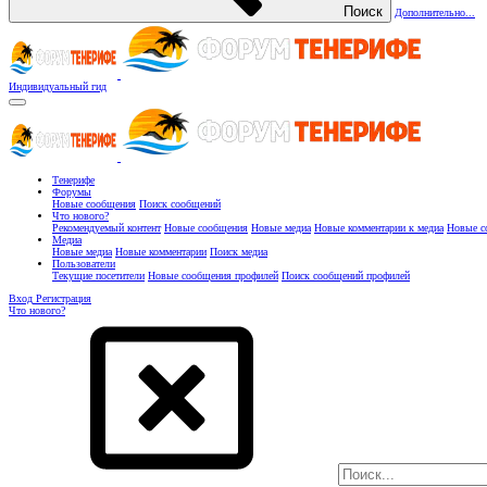
Поиск
Дополнительно...
Индивидуальный гид
Тенерифе
Форумы
Новые сообщения
Поиск сообщений
Что нового?
Рекомендуемый контент
Новые сообщения
Новые медиа
Новые комментарии к медиа
Новые с
Медиа
Новые медиа
Новые комментарии
Поиск медиа
Пользователи
Текущие посетители
Новые сообщения профилей
Поиск сообщений профилей
Вход
Регистрация
Что нового?