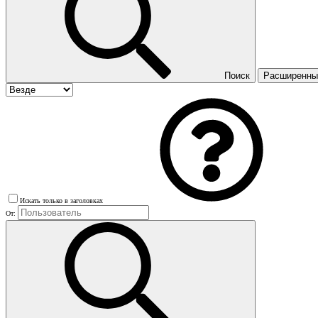
Поиск
Расширенный
Искать только в заголовках
От: