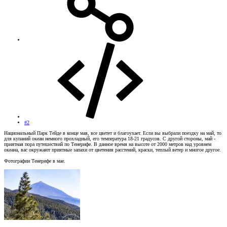
#2
Национальный Парк Тейде в конце мая, все цветет и благоухает. Если вы выбрали поездку на май, то
для купаний океан немного прохладный, его температура 18-21 градусов. С другой стороны, май -
приятная пора путешествий по Тенерифе. В данное время на высоте от 2000 метров над уровнем
океана, вас окружают приятные запахи от цветения расстений, краски, теплый ветер и многое другое.
Фотографии Тенерифе в мае.