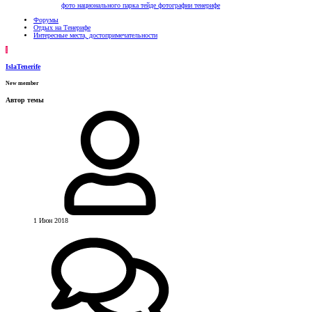
фото национального парка тейде
фотографии тенерифе
Форумы
Отдых на Тенерифе
Интересные места, достопримечательности
I
IslaTenerife
New member
Автор темы
1 Июн 2018