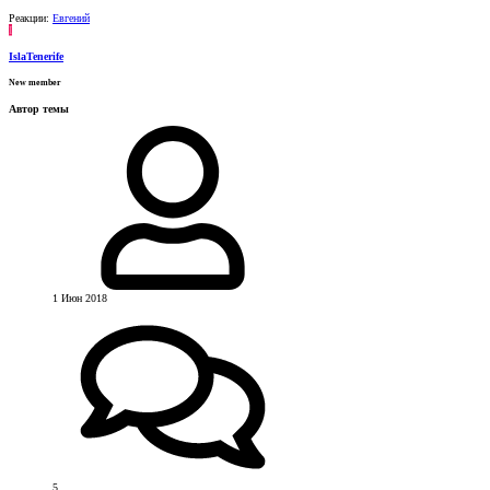
Реакции:
Евгений
I
IslaTenerife
New member
Автор темы
1 Июн 2018
5