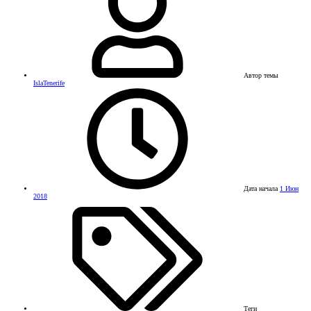
Автор темы
IslaTenerife
Дата начала
1 Июн
2018
Теги