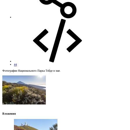
#4
Фотографии Национального Парка Тейде в мае.
Вложения