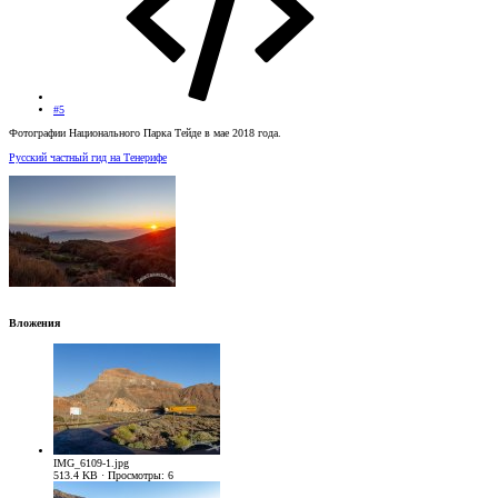
#5
Фотографии Национального Парка Тейде в мае 2018 года.
Русский частный гид на Тенерифе
Вложения
IMG_6109-1.jpg
513.4 KB · Просмотры: 6