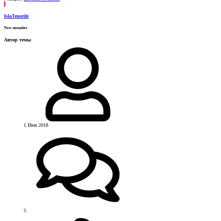
I
IslaTenerife
New member
Автор темы
1 Июн 2018
5