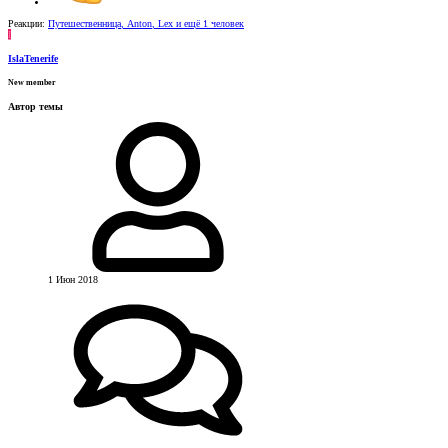
Реакции:
Путешественница
,
Anton
,
Lex
и ещё 1 человек
I
IslaTenerife
New member
Автор темы
1 Июн 2018