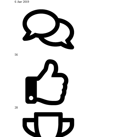
6 Авг 2019
56
28