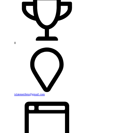
8
islateneriferu@gmail.com