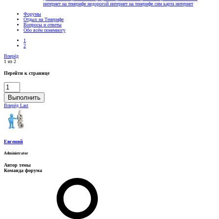
интернет на тенерифе
недорогой интернет на тенерифе
сим карта интернет
Форумы
Отдых на Тенерифе
Вопросы и ответы
Обо всём понемногу
1
2
Вперёд
1 из 2
Перейти к странице
Выполнить
Вперёд
Last
Евгений
Administrator
Автор темы
Команда форума