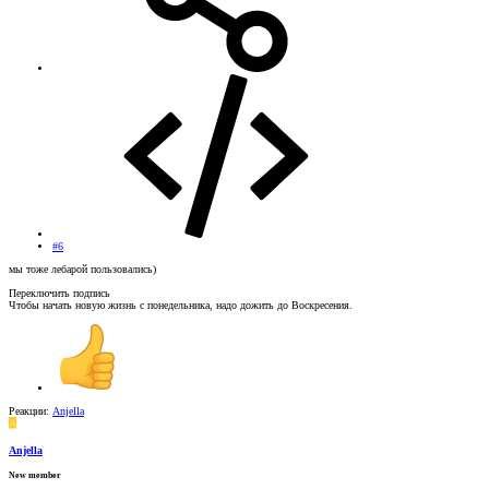
#6
мы тоже лебарой пользовались)
Переключить подпись
Чтобы начать новую жизнь с понедельника, надо дожить до Воскресения.
Реакции:
Anjella
A
Anjella
New member