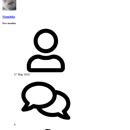
Visondela
New member
27 Мар 2019
4