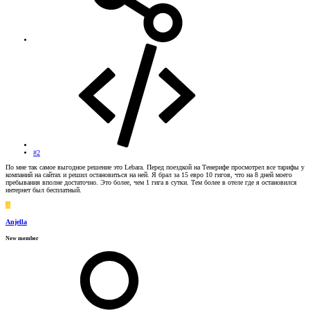
#2
По мне так самое выгодное решение это Lebara. Перед поездкой на Тенерифе просмотрел все тарифы у
компаний на сайтах и решил остановиться на ней. Я брал за 15 евро 10 гигов, что на 8 дней моего
пребывания вполне достаточно. Это более, чем 1 гига в сутки. Тем более в отеле где я остановился
интернет был бесплатный.
A
Anjella
New member