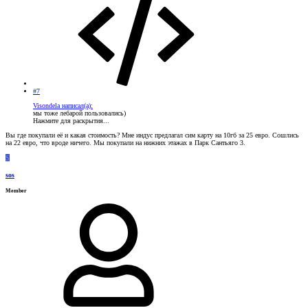
#7
Visondela написал(а):
мы тоже лебарой пользовались)
Нажмите для раскрытия...
Вы где покупали её и какая стоимость? Мне индус предлагал сим карту на 10гб за 25 евро. Сошлись
на 22 евро, что вроде ничего. Мы покупали на нижних этажах в Парк Сантьяго 3.
S
sos
Member