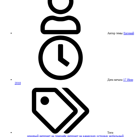
Автор темы
Евгений
Дата начала
17 Июн
2018
Теги
дешевый интернет на тенерифе
интернет на канарских островах
мобильный