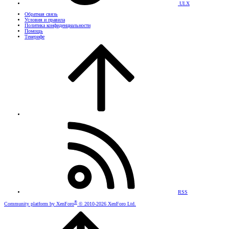
UI.X
Обратная связь
Условия и правила
Политика конфиденциальности
Помощь
Тенерифе
RSS
®
Community platform by XenForo
© 2010-2026 XenForo Ltd.