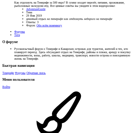
Как отдохнуть на Тенерифе за 500 евро? В сумму входят перелёт, питание, проживание,
рыболовные экскурсии итд. Все ценные советы вы увидите в этом видеоролике:
AdventureGuide
Тема
29 Янв 2019
дешевый отдых
на
тенерифе
как
отдохнуть
недорого
на
тенерифе
Ответы: 3
Форум:
Обо всём понемногу
Форумы
Теги
О форуме
Русскоязычный форум о Тенерифе и Канарских островах для туристов, жителей и тех, кто
планирует переезд. Здесь обсуждают отдых на Тенерифе, районы и пляжи, аренду и покупку
недвижимости, визы, работу, школы, медицину, транспорт, новости острова и повседневную
жизнь на Тенерифе.
Быстрая навигация
Тенерифе
Форумы
Обратная связь
Меню пользователя
Войти