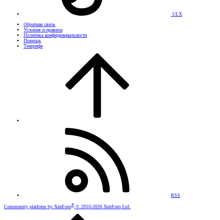
UI.X
Обратная связь
Условия и правила
Политика конфиденциальности
Помощь
Тенерифе
RSS
®
Community platform by XenForo
© 2010-2026 XenForo Ltd.