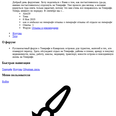
Добрый день форумчане. Хочу поделиться с Вами о том, как посчастливилось (да-да,
именно посчастливилось) отдохнуть на Тенерифе. Уже прошло два месяца, а желание
вернуться туда опять только нарастает, потому что нам очень все понравилось на Тенерифе.
Теперь немного по порядку. В сентябре мы с...
Alex59
Тема
8 Ноя 2019
как
я
отдыхал
на
тенерифе
отзывы о
тенерифе
отзывы об отдыхе
на
тенерифе
Ответы: 1
Форум:
Отзывы и рекомендации
Форумы
Теги
О форуме
Русскоязычный форум о Тенерифе и Канарских островах для туристов, жителей и тех, кто
планирует переезд. Здесь обсуждают отдых на Тенерифе, районы и пляжи, аренду и покупку
недвижимости, визы, работу, школы, медицину, транспорт, новости острова и повседневную
жизнь на Тенерифе.
Быстрая навигация
Тенерифе
Форумы
Обратная связь
Меню пользователя
Войти