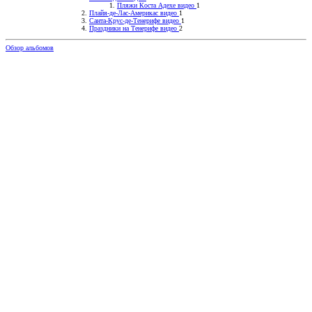
Пляжи Коста Адехе видео
1
Плайя-де-Лас-Америкас видео
1
Санта-Крус-де-Тенерифе видео
1
Праздники на Тенерифе видео
2
Обзор альбомов