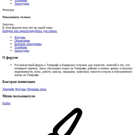
Телефоны
Аксессуары
Фильтры
Показывать только:
Загрузка...
В этом форуме пока нет ни одной темы.
Войдите или зарегистрируйтесь для ответа.
Форумы
Объявления
Бытовая электроника
Телефоны
Аксессуары
О форуме
Русскоязычный форум о Тенерифе и Канарских островах для туристов, жителей и тех, кто
планирует переезд. Здесь обсуждают отдых на Тенерифе, районы и пляжи, аренду и покупку
недвижимости, визы, работу, школы, медицину, транспорт, новости острова и повседневную
жизнь на Тенерифе.
Быстрая навигация
Тенерифе
Форумы
Обратная связь
Меню пользователя
Войти