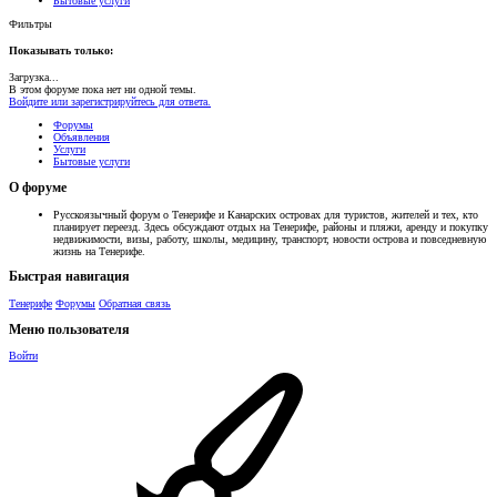
Бытовые услуги
Фильтры
Показывать только:
Загрузка...
В этом форуме пока нет ни одной темы.
Войдите или зарегистрируйтесь для ответа.
Форумы
Объявления
Услуги
Бытовые услуги
О форуме
Русскоязычный форум о Тенерифе и Канарских островах для туристов, жителей и тех, кто
планирует переезд. Здесь обсуждают отдых на Тенерифе, районы и пляжи, аренду и покупку
недвижимости, визы, работу, школы, медицину, транспорт, новости острова и повседневную
жизнь на Тенерифе.
Быстрая навигация
Тенерифе
Форумы
Обратная связь
Меню пользователя
Войти