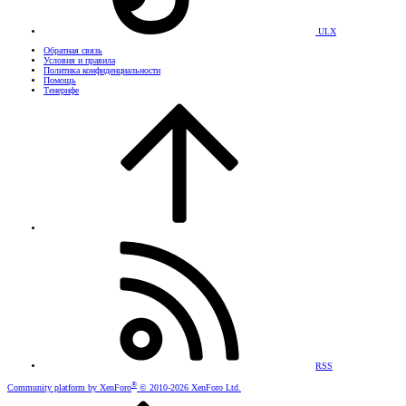
UI.X
Обратная связь
Условия и правила
Политика конфиденциальности
Помощь
Тенерифе
RSS
®
Community platform by XenForo
© 2010-2026 XenForo Ltd.