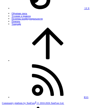
UI.X
Обратная связь
Условия и правила
Политика конфиденциальности
Помощь
Тенерифе
RSS
®
Community platform by XenForo
© 2010-2026 XenForo Ltd.