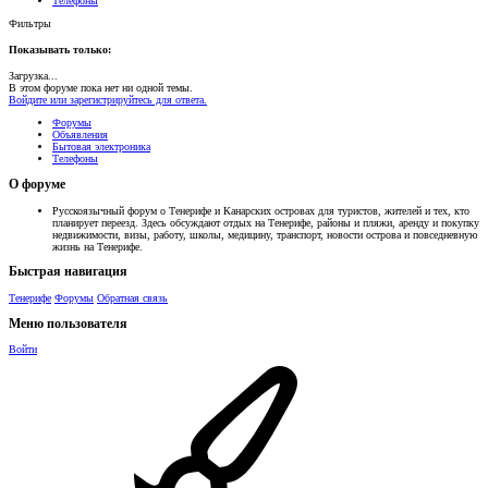
Телефоны
Фильтры
Показывать только:
Загрузка...
В этом форуме пока нет ни одной темы.
Войдите или зарегистрируйтесь для ответа.
Форумы
Объявления
Бытовая электроника
Телефоны
О форуме
Русскоязычный форум о Тенерифе и Канарских островах для туристов, жителей и тех, кто
планирует переезд. Здесь обсуждают отдых на Тенерифе, районы и пляжи, аренду и покупку
недвижимости, визы, работу, школы, медицину, транспорт, новости острова и повседневную
жизнь на Тенерифе.
Быстрая навигация
Тенерифе
Форумы
Обратная связь
Меню пользователя
Войти