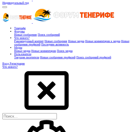
Индивидуальный гид
Тенерифе
Форумы
Новые сообщения
Поиск сообщений
Что нового?
Рекомендуемый контент
Новые сообщения
Новые медиа
Новые комментарии к медиа
Новые
сообщения профилей
Последняя активность
Медиа
Новые медиа
Новые комментарии
Поиск медиа
Пользователи
Текущие посетители
Новые сообщения профилей
Поиск сообщений профилей
Вход
Регистрация
Что нового?