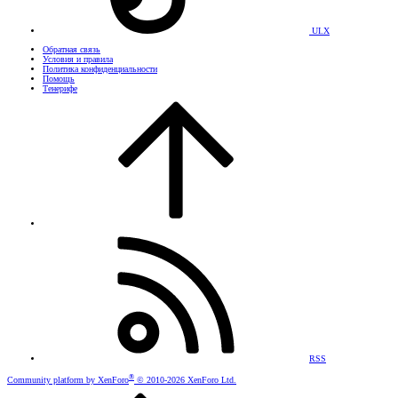
UI.X
Обратная связь
Условия и правила
Политика конфиденциальности
Помощь
Тенерифе
RSS
®
Community platform by XenForo
© 2010-2026 XenForo Ltd.