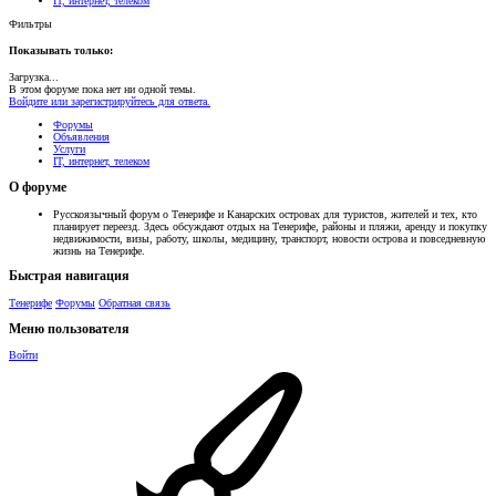
IT, интернет, телеком
Фильтры
Показывать только:
Загрузка...
В этом форуме пока нет ни одной темы.
Войдите или зарегистрируйтесь для ответа.
Форумы
Объявления
Услуги
IT, интернет, телеком
О форуме
Русскоязычный форум о Тенерифе и Канарских островах для туристов, жителей и тех, кто
планирует переезд. Здесь обсуждают отдых на Тенерифе, районы и пляжи, аренду и покупку
недвижимости, визы, работу, школы, медицину, транспорт, новости острова и повседневную
жизнь на Тенерифе.
Быстрая навигация
Тенерифе
Форумы
Обратная связь
Меню пользователя
Войти