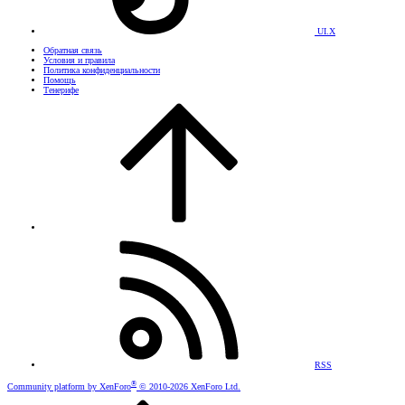
UI.X
Обратная связь
Условия и правила
Политика конфиденциальности
Помощь
Тенерифе
RSS
®
Community platform by XenForo
© 2010-2026 XenForo Ltd.