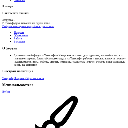
Вакансии
Фильтры
Показывать только:
Загрузка...
В этом форуме пока нет ни одной темы.
Войдите или зарегистрируйтесь для ответа.
Форумы
Объявления
Работа
Вакансии
О форуме
Русскоязычный форум о Тенерифе и Канарских островах для туристов, жителей и тех, кто
планирует переезд. Здесь обсуждают отдых на Тенерифе, районы и пляжи, аренду и покупку
недвижимости, визы, работу, школы, медицину, транспорт, новости острова и повседневную
жизнь на Тенерифе.
Быстрая навигация
Тенерифе
Форумы
Обратная связь
Меню пользователя
Войти