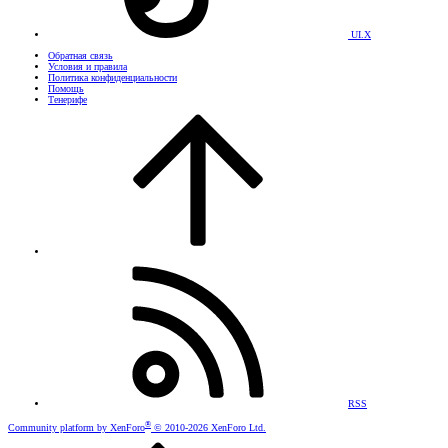
UI.X
Обратная связь
Условия и правила
Политика конфиденциальности
Помощь
Тенерифе
RSS
®
Community platform by XenForo
© 2010-2026 XenForo Ltd.