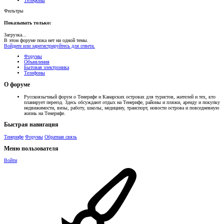
Телефоны
Фильтры
Показывать только:
Загрузка...
В этом форуме пока нет ни одной темы.
Войдите или зарегистрируйтесь для ответа.
Форумы
Объявления
Бытовая электроника
Телефоны
О форуме
Русскоязычный форум о Тенерифе и Канарских островах для туристов, жителей и тех, кто
планирует переезд. Здесь обсуждают отдых на Тенерифе, районы и пляжи, аренду и покупку
недвижимости, визы, работу, школы, медицину, транспорт, новости острова и повседневную
жизнь на Тенерифе.
Быстрая навигация
Тенерифе
Форумы
Обратная связь
Меню пользователя
Войти