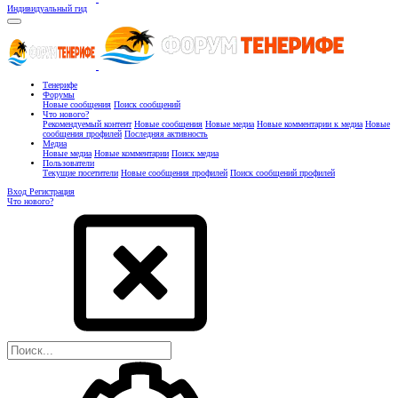
Индивидуальный гид
Тенерифе
Форумы
Новые сообщения
Поиск сообщений
Что нового?
Рекомендуемый контент
Новые сообщения
Новые медиа
Новые комментарии к медиа
Новые
сообщения профилей
Последняя активность
Медиа
Новые медиа
Новые комментарии
Поиск медиа
Пользователи
Текущие посетители
Новые сообщения профилей
Поиск сообщений профилей
Вход
Регистрация
Что нового?