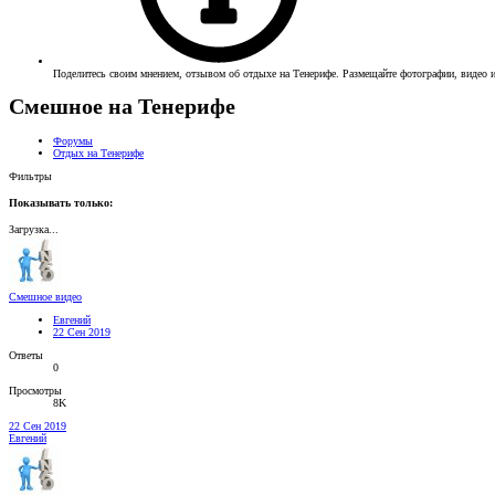
Поделитесь своим мнением, отзывом об отдыхе на Тенерифе. Размещайте фотографии, видео и
Смешное на Тенерифе
Форумы
Отдых на Тенерифе
Фильтры
Показывать только:
Загрузка...
Смешное видео
Евгений
22 Сен 2019
Ответы
0
Просмотры
8K
22 Сен 2019
Евгений