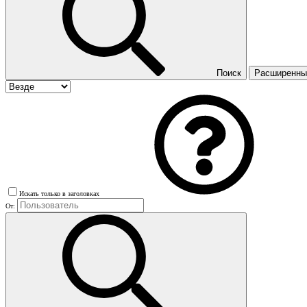
Поиск
Расширенный
Искать только в заголовках
От: