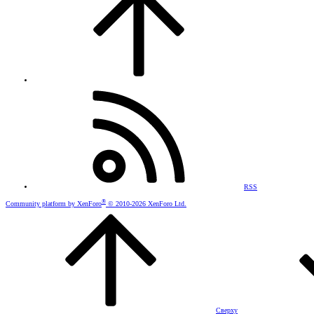
RSS
®
Community platform by XenForo
© 2010-2026 XenForo Ltd.
Сверху