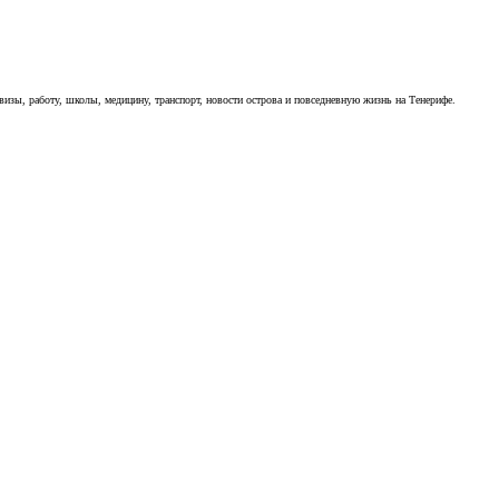
визы, работу, школы, медицину, транспорт, новости острова и повседневную жизнь на Тенерифе.