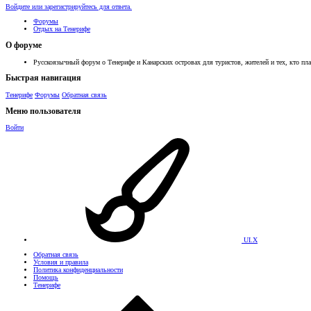
Войдите или зарегистрируйтесь для ответа.
Форумы
Отдых на Тенерифе
О форуме
Русскоязычный форум о Тенерифе и Канарских островах для туристов, жителей и тех, кто пла
Быстрая навигация
Тенерифе
Форумы
Обратная связь
Меню пользователя
Войти
UI.X
Обратная связь
Условия и правила
Политика конфиденциальности
Помощь
Тенерифе