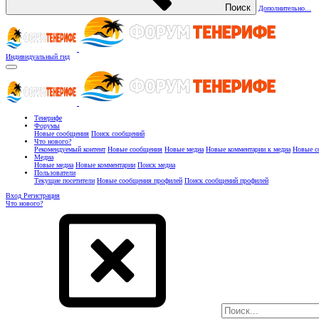
Поиск
Дополнительно...
Индивидуальный гид
Тенерифе
Форумы
Новые сообщения
Поиск сообщений
Что нового?
Рекомендуемый контент
Новые сообщения
Новые медиа
Новые комментарии к медиа
Новые с
Медиа
Новые медиа
Новые комментарии
Поиск медиа
Пользователи
Текущие посетители
Новые сообщения профилей
Поиск сообщений профилей
Вход
Регистрация
Что нового?