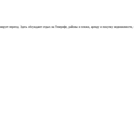
нирует переезд. Здесь обсуждают отдых на Тенерифе, районы и пляжи, аренду и покупку недвижимости, 