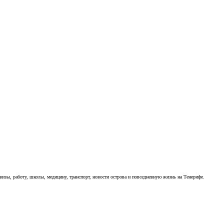
визы, работу, школы, медицину, транспорт, новости острова и повседневную жизнь на Тенерифе.