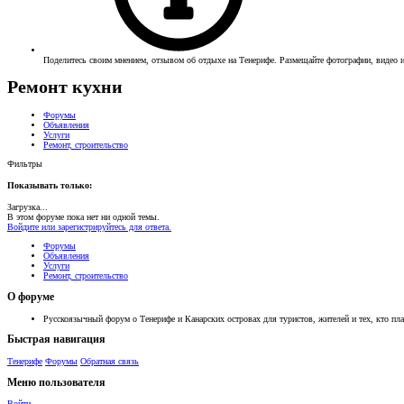
Поделитесь своим мнением, отзывом об отдыхе на Тенерифе. Размещайте фотографии, видео и
Ремонт кухни
Форумы
Объявления
Услуги
Ремонт, строительство
Фильтры
Показывать только:
Загрузка...
В этом форуме пока нет ни одной темы.
Войдите или зарегистрируйтесь для ответа.
Форумы
Объявления
Услуги
Ремонт, строительство
О форуме
Русскоязычный форум о Тенерифе и Канарских островах для туристов, жителей и тех, кто пла
Быстрая навигация
Тенерифе
Форумы
Обратная связь
Меню пользователя
Войти