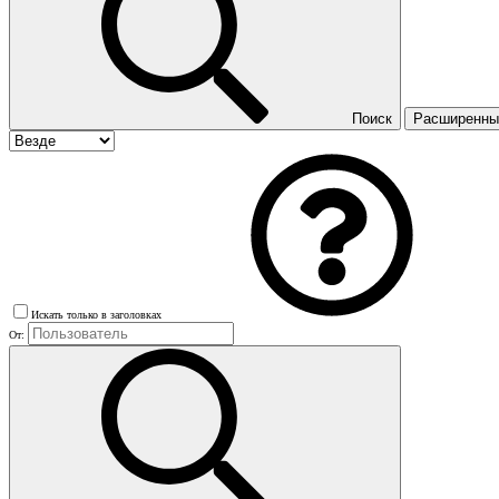
Поиск
Расширенный
Искать только в заголовках
От: