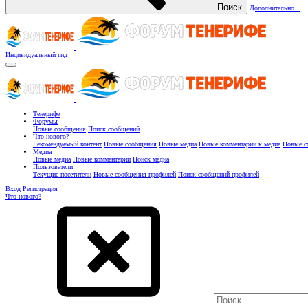
Поиск
Дополнительно...
Индивидуальный гид
Тенерифе
Форумы
Новые сообщения
Поиск сообщений
Что нового?
Рекомендуемый контент
Новые сообщения
Новые медиа
Новые комментарии к медиа
Новые с
Медиа
Новые медиа
Новые комментарии
Поиск медиа
Пользователи
Текущие посетители
Новые сообщения профилей
Поиск сообщений профилей
Вход
Регистрация
Что нового?