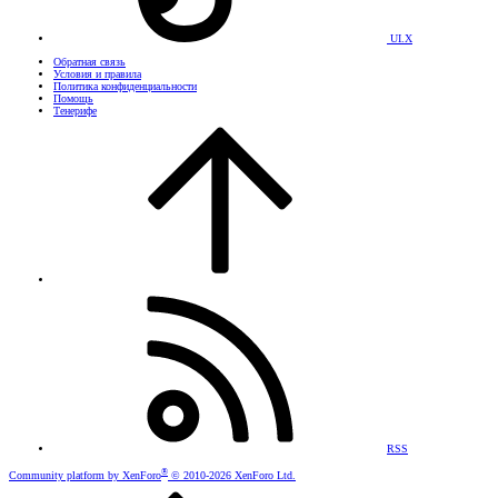
UI.X
Обратная связь
Условия и правила
Политика конфиденциальности
Помощь
Тенерифе
RSS
®
Community platform by XenForo
© 2010-2026 XenForo Ltd.