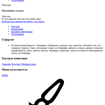
Фототехника
Фильтры
Показывать только:
Загрузка...
В этом форуме пока нет ни одной темы.
Войдите или зарегистрируйтесь для ответа.
Форумы
Объявления
Бытовая электроника
Фототехника
О форуме
Русскоязычный форум о Тенерифе и Канарских островах для туристов, жителей и тех, кто
планирует переезд. Здесь обсуждают отдых на Тенерифе, районы и пляжи, аренду и покупку
недвижимости, визы, работу, школы, медицину, транспорт, новости острова и повседневную
жизнь на Тенерифе.
Быстрая навигация
Тенерифе
Форумы
Обратная связь
Меню пользователя
Войти