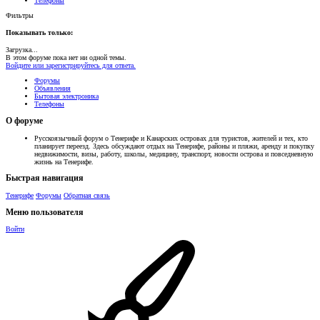
Телефоны
Фильтры
Показывать только:
Загрузка...
В этом форуме пока нет ни одной темы.
Войдите или зарегистрируйтесь для ответа.
Форумы
Объявления
Бытовая электроника
Телефоны
О форуме
Русскоязычный форум о Тенерифе и Канарских островах для туристов, жителей и тех, кто
планирует переезд. Здесь обсуждают отдых на Тенерифе, районы и пляжи, аренду и покупку
недвижимости, визы, работу, школы, медицину, транспорт, новости острова и повседневную
жизнь на Тенерифе.
Быстрая навигация
Тенерифе
Форумы
Обратная связь
Меню пользователя
Войти