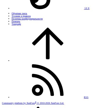
UI.X
Обратная связь
Условия и правила
Политика конфиденциальности
Помощь
Тенерифе
RSS
®
Community platform by XenForo
© 2010-2026 XenForo Ltd.