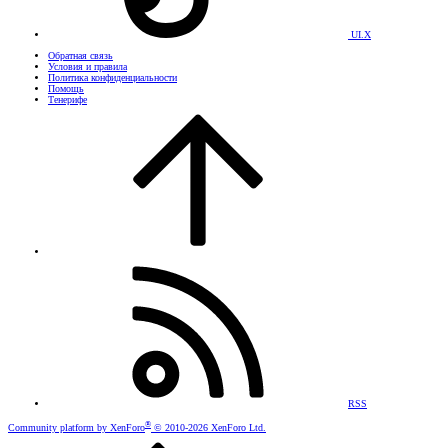
UI.X
Обратная связь
Условия и правила
Политика конфиденциальности
Помощь
Тенерифе
RSS
®
Community platform by XenForo
© 2010-2026 XenForo Ltd.