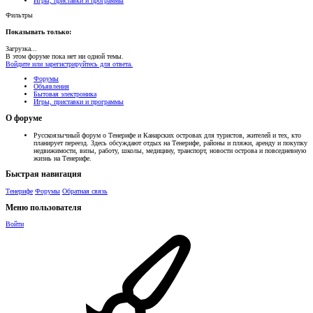
Игры, приставки и программы
Фильтры
Показывать только:
Загрузка...
В этом форуме пока нет ни одной темы.
Войдите или зарегистрируйтесь для ответа.
Форумы
Объявления
Бытовая электроника
Игры, приставки и программы
О форуме
Русскоязычный форум о Тенерифе и Канарских островах для туристов, жителей и тех, кто
планирует переезд. Здесь обсуждают отдых на Тенерифе, районы и пляжи, аренду и покупку
недвижимости, визы, работу, школы, медицину, транспорт, новости острова и повседневную
жизнь на Тенерифе.
Быстрая навигация
Тенерифе
Форумы
Обратная связь
Меню пользователя
Войти