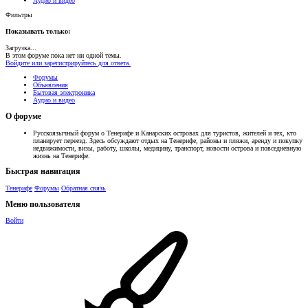
Аудио и видео
Фильтры
Показывать только:
Загрузка...
В этом форуме пока нет ни одной темы.
Войдите или зарегистрируйтесь для ответа.
Форумы
Объявления
Бытовая электроника
Аудио и видео
О форуме
Русскоязычный форум о Тенерифе и Канарских островах для туристов, жителей и тех, кто
планирует переезд. Здесь обсуждают отдых на Тенерифе, районы и пляжи, аренду и покупку
недвижимости, визы, работу, школы, медицину, транспорт, новости острова и повседневную
жизнь на Тенерифе.
Быстрая навигация
Тенерифе
Форумы
Обратная связь
Меню пользователя
Войти