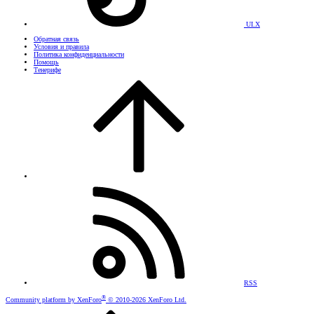
UI.X
Обратная связь
Условия и правила
Политика конфиденциальности
Помощь
Тенерифе
RSS
®
Community platform by XenForo
© 2010-2026 XenForo Ltd.