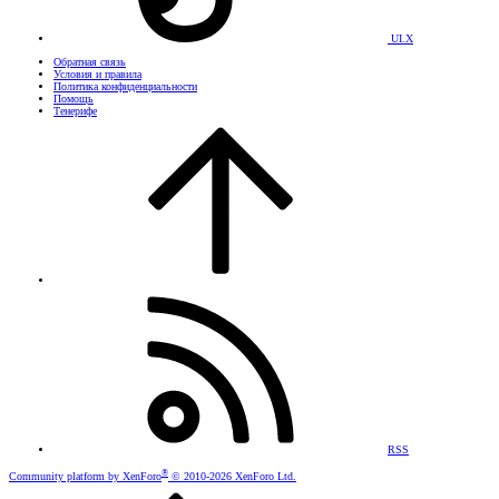
UI.X
Обратная связь
Условия и правила
Политика конфиденциальности
Помощь
Тенерифе
RSS
®
Community platform by XenForo
© 2010-2026 XenForo Ltd.