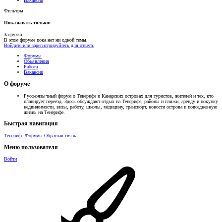
Вакансии
Фильтры
Показывать только:
Загрузка...
В этом форуме пока нет ни одной темы.
Войдите или зарегистрируйтесь для ответа.
Форумы
Объявления
Работа
Вакансии
О форуме
Русскоязычный форум о Тенерифе и Канарских островах для туристов, жителей и тех, кто
планирует переезд. Здесь обсуждают отдых на Тенерифе, районы и пляжи, аренду и покупку
недвижимости, визы, работу, школы, медицину, транспорт, новости острова и повседневную
жизнь на Тенерифе.
Быстрая навигация
Тенерифе
Форумы
Обратная связь
Меню пользователя
Войти