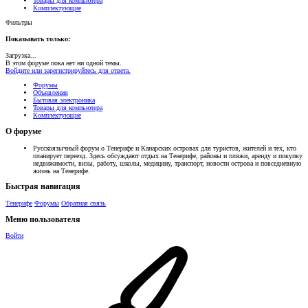
Товары для компьютера
Комплектующие
Фильтры
Показывать только:
Загрузка...
В этом форуме пока нет ни одной темы.
Войдите или зарегистрируйтесь для ответа.
Форумы
Объявления
Бытовая электроника
Товары для компьютера
Комплектующие
О форуме
Русскоязычный форум о Тенерифе и Канарских островах для туристов, жителей и тех, кто
планирует переезд. Здесь обсуждают отдых на Тенерифе, районы и пляжи, аренду и покупку
недвижимости, визы, работу, школы, медицину, транспорт, новости острова и повседневную
жизнь на Тенерифе.
Быстрая навигация
Тенерифе
Форумы
Обратная связь
Меню пользователя
Войти