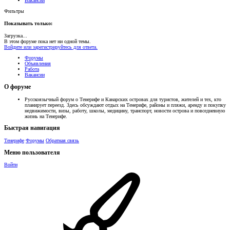
Вакансии
Фильтры
Показывать только:
Загрузка...
В этом форуме пока нет ни одной темы.
Войдите или зарегистрируйтесь для ответа.
Форумы
Объявления
Работа
Вакансии
О форуме
Русскоязычный форум о Тенерифе и Канарских островах для туристов, жителей и тех, кто
планирует переезд. Здесь обсуждают отдых на Тенерифе, районы и пляжи, аренду и покупку
недвижимости, визы, работу, школы, медицину, транспорт, новости острова и повседневную
жизнь на Тенерифе.
Быстрая навигация
Тенерифе
Форумы
Обратная связь
Меню пользователя
Войти