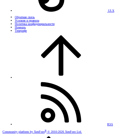
UI.X
Обратная связь
Условия и правила
Политика конфиденциальности
Помощь
Тенерифе
RSS
®
Community platform by XenForo
© 2010-2026 XenForo Ltd.