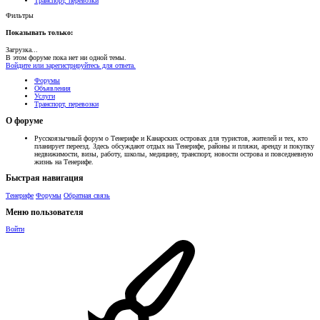
Транспорт, перевозки
Фильтры
Показывать только:
Загрузка...
В этом форуме пока нет ни одной темы.
Войдите или зарегистрируйтесь для ответа.
Форумы
Объявления
Услуги
Транспорт, перевозки
О форуме
Русскоязычный форум о Тенерифе и Канарских островах для туристов, жителей и тех, кто
планирует переезд. Здесь обсуждают отдых на Тенерифе, районы и пляжи, аренду и покупку
недвижимости, визы, работу, школы, медицину, транспорт, новости острова и повседневную
жизнь на Тенерифе.
Быстрая навигация
Тенерифе
Форумы
Обратная связь
Меню пользователя
Войти