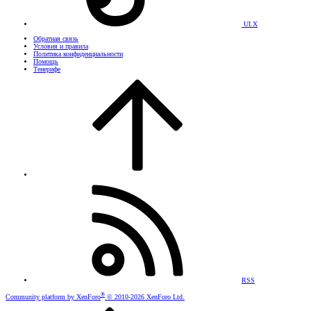
UI.X
Обратная связь
Условия и правила
Политика конфиденциальности
Помощь
Тенерифе
RSS
®
Community platform by XenForo
© 2010-2026 XenForo Ltd.