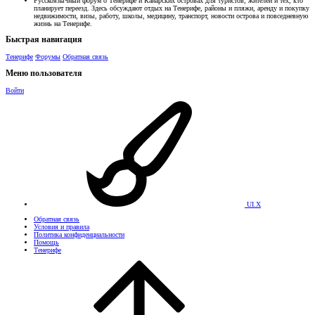
Русскоязычный форум о Тенерифе и Канарских островах для туристов, жителей и тех, кто
планирует переезд. Здесь обсуждают отдых на Тенерифе, районы и пляжи, аренду и покупку
недвижимости, визы, работу, школы, медицину, транспорт, новости острова и повседневную
жизнь на Тенерифе.
Быстрая навигация
Тенерифе
Форумы
Обратная связь
Меню пользователя
Войти
UI.X
Обратная связь
Условия и правила
Политика конфиденциальности
Помощь
Тенерифе