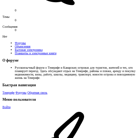
0
Темы
0
Сообщения
0
Нет
Форумы
Объявления
Бытовая электроника
Планшеты и электронные книги
О форуме
Русскоязычный форум о Тенерифе и Канарских островах для туристов, жителей и тех, кто
планирует переезд. Здесь обсуждают отдых на Тенерифе, районы и пляжи, аренду и покупку
недвижимости, визы, работу, школы, медицину, транспорт, новости острова и повседневную
жизнь на Тенерифе.
Быстрая навигация
Тенерифе
Форумы
Обратная связь
Меню пользователя
Войти