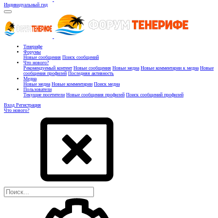
Индивидуальный гид
Тенерифе
Форумы
Новые сообщения
Поиск сообщений
Что нового?
Рекомендуемый контент
Новые сообщения
Новые медиа
Новые комментарии к медиа
Новые
сообщения профилей
Последняя активность
Медиа
Новые медиа
Новые комментарии
Поиск медиа
Пользователи
Текущие посетители
Новые сообщения профилей
Поиск сообщений профилей
Вход
Регистрация
Что нового?